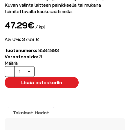
Kuvan valinta laitteen painikkeella tai mukana
toimitettavalla kaukosäätimellä.
47.29
€
/ kpl
Alv 0%: 37.68 €
Tuotenumero:
9584893
Varastosaldo:
3
Määrä
HDMI-
-
+
kytkin
4
Lisää ostoskoriin
sisään/1
ulos
4K
60Hz
Tekniset tiedot
määrä