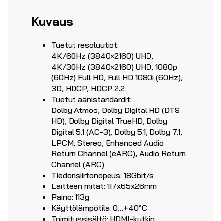
Kuvaus
Tuetut resoluutiot:
4K/60Hz (3840×2160) UHD,
4K/30Hz (3840×2160) UHD, 1080p
(60Hz) Full HD, Full HD 1080i (60Hz),
3D, HDCP, HDCP 2.2
Tuetut äänistandardit:
Dolby Atmos, Dolby Digital HD (DTS
HD), Dolby Digital TrueHD, Dolby
Digital 5.1 (AC-3), Dolby 5.1, Dolby 7.1,
LPCM, Stereo, Enhanced Audio
Return Channel (eARC), Audio Return
Channel (ARC)
Tiedonsiirtonopeus: 18Gbit/s
Laitteen mitat: 117x65x26mm
Paino: 113g
Käyttölämpötila: 0…+40°C
Toimitussisältö: HDMI-kytkin,