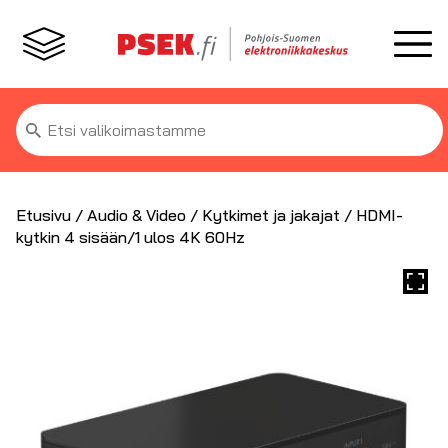
Etsi:
Etusivu
/
Audio & Video
/
Kytkimet ja jakajat
/ HDMI-
kytkin 4 sisään/1 ulos 4K 60Hz