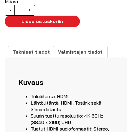
Määrä
HDMI
-
+
audioerotin
4K/60Hz
Lisää ostoskoriin
määrä
Tekniset tiedot
Valmistajan tiedot
Kuvaus
Tuloliitäntä: HDMI
Lähtöliitäntä: HDMI, Toslink sekä
3.5mm liitäntä
Suurin tuettu resoluutio: 4K 60Hz
(3840 x 2160) UHD
Tuetut HDMI audioformaatit: Stereo,