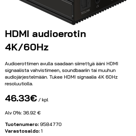
HDMI audioerotin
4K/60Hz
Audioerottimen avulla saadaan siirrettyä ääni HDMI
signaalista vahvistimeen, soundbaariin tai muuhun
audiojärjestelmään. Tukee HDMI signaalia 4K 60Hz
resoluutiolla.
46.33
€
/ kpl
Alv 0%: 36.92 €
Tuotenumero:
9584770
Varastosaldo:
1