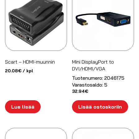
Scart – HDMI-muunnin
Mini DisplayPort to
DVI/HDMI/VGA
20.08
€
/ kpl
Tuotenumero:
2046175
Varastosaldo:
5
32.94
€
Lue lisää
Lisää ostoskoriin