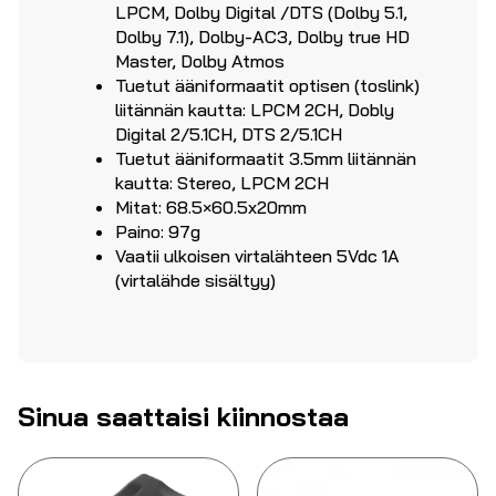
LPCM, Dolby Digital /DTS (Dolby 5.1,
Dolby 7.1), Dolby-AC3, Dolby true HD
Master, Dolby Atmos
Tuetut ääniformaatit optisen (toslink)
liitännän kautta: LPCM 2CH, Dobly
Digital 2/5.1CH, DTS 2/5.1CH
Tuetut ääniformaatit 3.5mm liitännän
kautta: Stereo, LPCM 2CH
Mitat: 68.5×60.5x20mm
Paino: 97g
Vaatii ulkoisen virtalähteen 5Vdc 1A
(virtalähde sisältyy)
Sinua saattaisi kiinnostaa