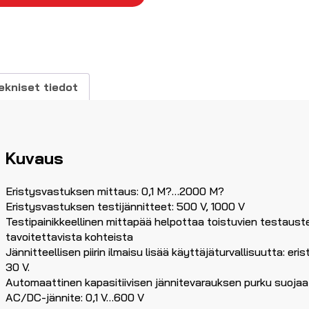
äärä
ekniset tiedot
Kuvaus
Eristysvastuksen mittaus: 0,1 M?…2000 M?
Eristysvastuksen testijännitteet: 500 V, 1000 V
Testipainikkeellinen mittapää helpottaa toistuvien testaus
tavoitettavista kohteista
Jännitteellisen piirin ilmaisu lisää käyttäjäturvallisuutta: er
30 V.
Automaattinen kapasitiivisen jännitevarauksen purku suojaa
AC/DC-jännite: 0,1 V…600 V