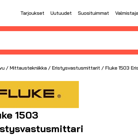
Tarjoukset
Uutuudet
Suosituimmat
Valmistaj
vu
/
Mittaustekniikka
/
Eristysvastusmittarit
/ Fluke 1503 Eri
uke 1503
istysvastusmittari