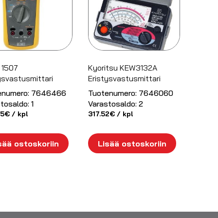
 1507
Kyoritsu KEW3132A
ysvastusmittari
Eristysvastusmittari
enumero:
7646466
Tuotenumero:
7646060
tosaldo:
1
Varastosaldo:
2
55
€
/ kpl
317.52
€
/ kpl
sää ostoskoriin
Lisää ostoskoriin