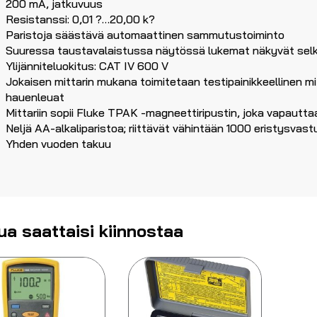
200 mA, jatkuvuus
Resistanssi: 0,01 ?…20,00 k?
Paristoja säästävä automaattinen sammutustoiminto
Suuressa taustavalaistussa näytössä lukemat näkyvät selk
Ylijänniteluokitus: CAT IV 600 V
Jokaisen mittarin mukana toimitetaan testipainikkeellinen m
hauenleuat
Mittariin sopii Fluke TPAK -magneettiripustin, joka vapau
Neljä AA-alkaliparistoa; riittävät vähintään 1000 eristysvast
Yhden vuoden takuu
ua saattaisi kiinnostaa