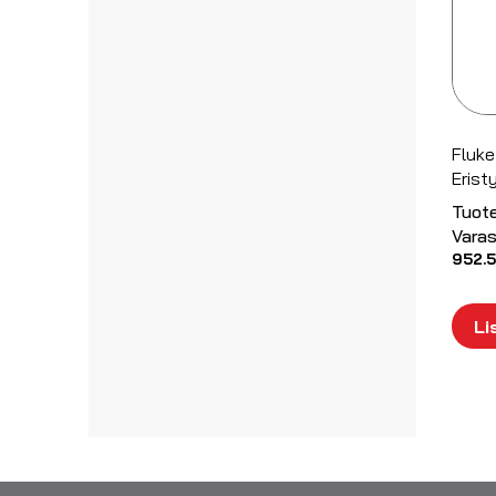
Fluke
Erist
Tuot
Varas
952.
Li