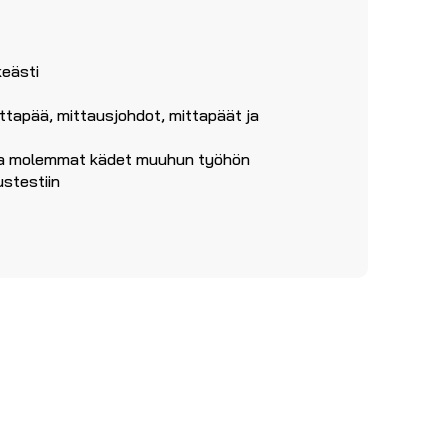
eästi
ittapää, mittausjohdot, mittapäät ja
ttaa molemmat kädet muuhun työhön
ustestiin