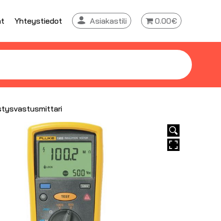
at
Yhteystiedot
Asiakastili
0.00€
stysvastusmittari