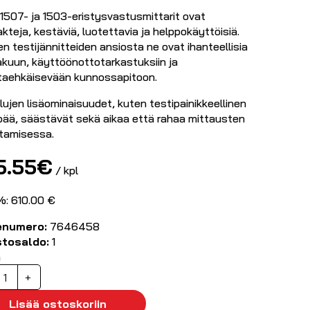
 1507- ja 1503-eristysvastusmittarit ovat
teja, kestäviä, luotettavia ja helppokäyttöisiä.
n testijännitteiden ansiosta ne ovat ihanteellisia
akuun, käyttöönottotarkastuksiin ja
taehkäisevään kunnossapitoon.
ujen lisäominaisuudet, kuten testipainikkeellinen
pää, säästävät sekä aikaa että rahaa mittausten
ttamisessa.
5.55
€
/ kpl
%: 610.00 €
enumero:
7646458
stosaldo:
1
ä
luke
+
503
ristysvastusmittari
Lisää ostoskoriin