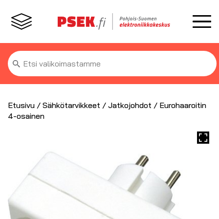
Etsi:
Etusivu
/
Sähkötarvikkeet
/
Jatkojohdot
/ Eurohaaroitin
4-osainen