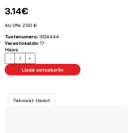
3.14
€
Alv 0%: 2.50 €
Tuotenumero:
3124444
Varastosaldo:
17
Määrä
Eurohaaroitin
-
+
4-
osainen
Lisää ostoskoriin
määrä
Tekniset tiedot