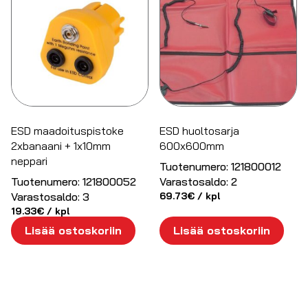
ESD maadoituspistoke
ESD huoltosarja
2xbanaani + 1x10mm
600x600mm
neppari
Tuotenumero:
121800012
Tuotenumero:
121800052
Varastosaldo:
2
Varastosaldo:
3
69.73
€
/ kpl
19.33
€
/ kpl
Lisää ostoskoriin
Lisää ostoskoriin