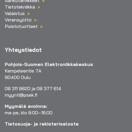
Sähkötarvikkeet
Tietotekniikka
Valaistus
Virransyöttö
Poistotuotteet
Yhteystiedot
Pohjois-Suomen Elektroniikkakeskus
Kempeleentie 7A
90400 Oulu
08 311 9820 ja 08 377 614
myynti@psek.fi
Myymälä avoinna:
ma-pe, klo 8:00–16:00
Tietosuoja- ja rekisteriseloste