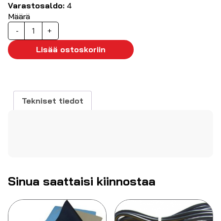
Varastosaldo:
4
Määrä
ESD-
-
+
rannekesarja
määrä
Lisää ostoskoriin
Tekniset tiedot
Sinua saattaisi kiinnostaa