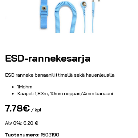
ESD-rannekesarja
ESD ranneke banaaniliittimellä sekä hauenleualla
1Mohm
Kaapeli 1,83m, 10mm neppari/4mm banaani
7.78
€
/ kpl
Alv 0%: 6.20 €
Tuotenumero:
1503190