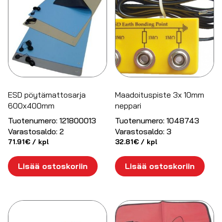
ESD pöytämattosarja
Maadoituspiste 3x 10mm
600x400mm
neppari
Tuotenumero:
121800013
Tuotenumero:
1048743
Varastosaldo:
2
Varastosaldo:
3
71.91
€
/ kpl
32.81
€
/ kpl
Lisää ostoskoriin
Lisää ostoskoriin