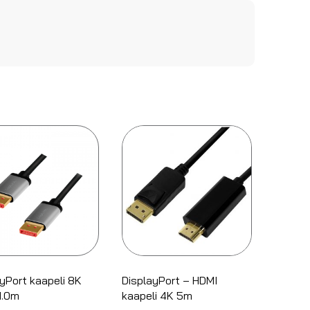
yPort kaapeli 8K
DisplayPort – HDMI
1.0m
kaapeli 4K 5m