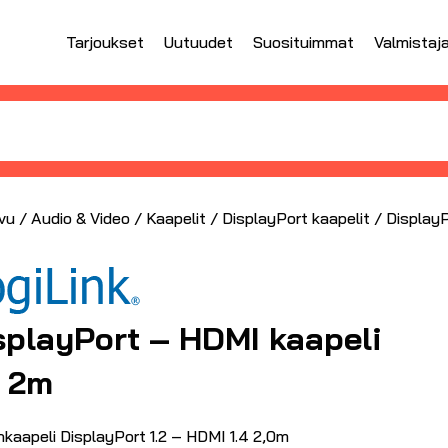
Tarjoukset
Uutuudet
Suosituimmat
Valmistaj
vu
/
Audio & Video
/
Kaapelit
/
DisplayPort kaapelit
/ Display
splayPort – HDMI kaapeli
 2m
nkaapeli DisplayPort 1.2 – HDMI 1.4 2,0m