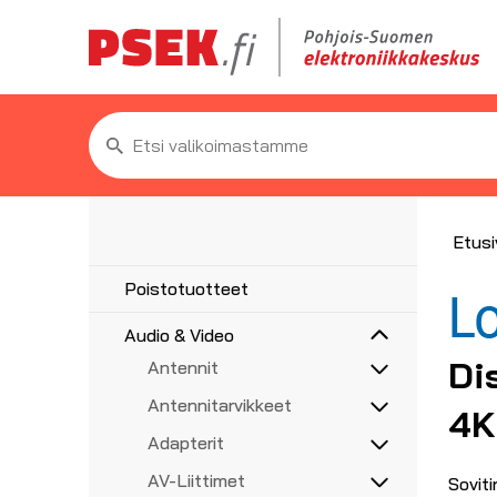
Etsi:
Etusi
Poistotuotteet
Audio & Video
Di
Antennit
5G/4G/3G/GPS
Antennitarvikkeet
4K
UHF, VHF, FM
Asennustarvikkeet
Adapterit
Haaroittimet, jakajat
Audioadapterit
AV-Liittimet
Soviti
Koaksiaalikaapelit liittimillä