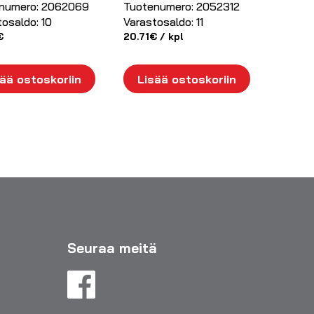
numero:
2062069
Tuotenumero:
2052312
tosaldo:
10
Varastosaldo:
11
€
20.71
€
/ kpl
ää ostoskoriin
Lisää ostoskoriin
Seuraa meitä