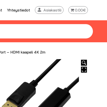
at
Yhteystiedot
Asiakastili
0.00€
Port – HDMI kaapeli 4K 2m