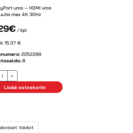
ayPort uros – HDMI uros
uutio max 4K 30Hz
.29
€
/ kpl
%: 15.37 €
enumero:
2052299
stosaldo:
8
ä
isplayPort
+
DMI
Lisää ostoskoriin
aapeli
K
m
äärä
ekniset tiedot