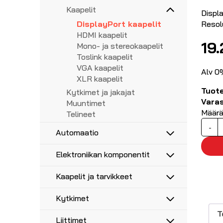
Videoadapterit
Suotimet
Mono- ja stereoliittimet
Kaapelit
Displ
Vahvistimet
Speakon ja PowerCon liittimet
DisplayPort kaapelit
Resol
Koaksiaali asennuskaapelit
XLR liittimet
HDMI kaapelit
19
Mono- ja stereokaapelit
Toslink kaapelit
VGA kaapelit
Alv 0
XLR kaapelit
Tuot
Kytkimet ja jakajat
Vara
Muuntimet
Määr
Telineet
D
-
Automaatio
-
H
Anturit
Elektroniikan komponentit
k
Anturikaapelit ja -liittimet
4
Etäohjaus ja ajastus
Moottorikondensaattorit
Kaapelit ja tarvikkeet
2
Hälytysvalot ja -äänet
m
Kontaktorit
Moninapakaapelit
Kytkimet
Releet
Audio- ja telekaapelit
Sulakkeet
Kytkentälangat AWG 30-20
Schneider kytkimet (22mm)
T
Liittimet