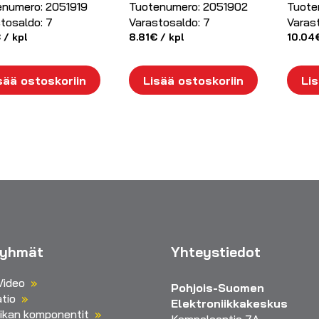
enumero:
2051919
Tuotenumero:
2051902
Tuote
tosaldo:
7
Varastosaldo:
7
Varas
€
/ kpl
8.81
€
/ kpl
10.04
sää ostoskoriin
Lisää ostoskoriin
Lis
ryhmät
Yhteystiedot
Video
Pohjois-Suomen
tio
Elektroniikkakeskus
iikan komponentit
Kempeleentie 7A