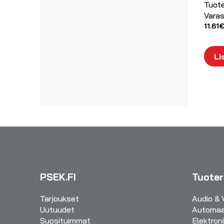
Tuot
Varas
11.61
Li
PSEK.FI
Tuote
Tarjoukset
Audio & 
Uutuudet
Automaa
Suosituimmat
Elektron