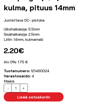
kulma, pituus 14mm
Juotettava DC- pistoke.
Ulkohalkaisija: 5.5mm
Sisähalkaisija: 2.5mm
Liitin: 14mm, kulmamalli
2.20
€
Alv 0%: 1.75 €
Tuotenumero:
121460024
Varastosaldo:
4
Määrä
DC-
-
+
plugi
2,5/5,5mm
Lisää ostoskoriin
kulma,