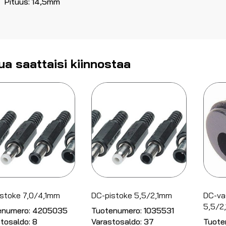
Pituus: 14,5mm
ua saattaisi kiinnostaa
stoke 7,0/4,1mm
DC-pistoke 5,5/2,1mm
DC-va
5,5/2
enumero:
4205035
Tuotenumero:
1035531
tosaldo:
8
Varastosaldo:
37
Tuote