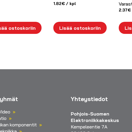
1.82
€
/ kpl
Varas
2.37
€
sää ostoskoriin
Lisää ostoskoriin
Lis
ryhmät
Yhteystiedot
Video
Pohjois-Suomen
tio
Elektroniikkakeskus
iikan komponentit
Kempeleentie 7A
ekniikka