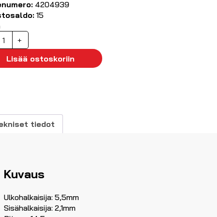
enumero:
4204939
stosaldo:
15
ä
C-
+
istoke
,5/2,1mm
Lisää ostoskoriin
äärä
ekniset tiedot
Kuvaus
Ulkohalkaisija: 5,5mm
Sisähalkaisija: 2,1mm