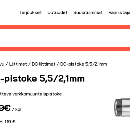
Tarjoukset
Uutuudet
Suosituimmat
Valmistaj
vu
/
Liittimet
/
DC liittimet
/ DC-pistoke 5,5/2,1mm
-pistoke 5,5/2,1mm
ttava verkkomuuntajapistoke
9
€
/ kpl
: 1.19 €