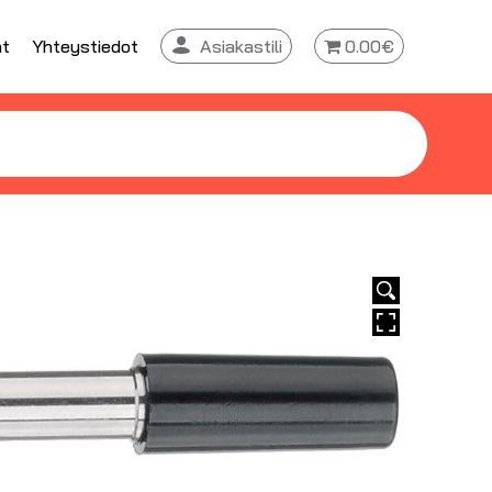
at
Yhteystiedot
Asiakastili
0.00€