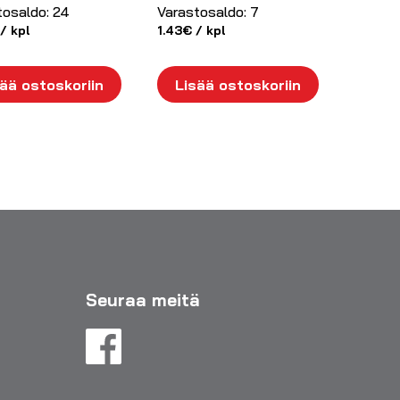
tosaldo:
24
Varastosaldo:
7
/ kpl
1.43
€
/ kpl
ää ostoskoriin
Lisää ostoskoriin
Seuraa meitä