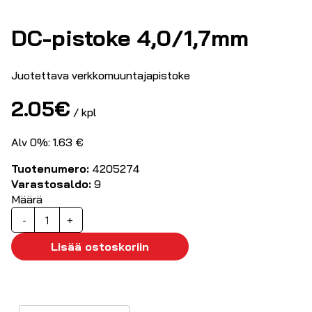
DC-pistoke 4,0/1,7mm
Juotettava verkkomuuntajapistoke
2.05
€
/ kpl
Alv 0%: 1.63 €
Tuotenumero:
4205274
Varastosaldo:
9
Määrä
DC-
-
+
pistoke
4,0/1,7mm
Lisää ostoskoriin
määrä