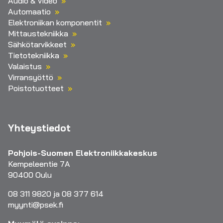
Audio & Video
Automaatio
Elektroniikan komponentit
Mittaustekniikka
Sähkötarvikkeet
Tietotekniikka
Valaistus
Virransyöttö
Poistotuotteet
Yhteystiedot
Pohjois-Suomen Elektroniikkakeskus
Kempeleentie 7A
90400 Oulu
08 311 9820 ja 08 377 614
myynti@psek.fi