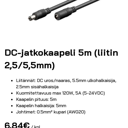
DC-jatkokaapeli 5m (liitin
2,5/5,5mm)
Liitännät: DC uros/naaras, 5.5mm ulkohalkaisija,
2.5mm sisähalkaisija
Kuormitettavuus max 120W, 5A (5-24VDC)
Kaapelin pituus: 5m
Kaapelin halkaisija: 5mm
Johtimet: 0.5mm² kupari (AWG20)
6.84
€
/ kpl