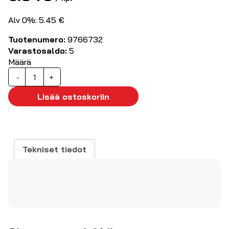
Alv 0%: 5.45 €
Tuotenumero:
9766732
Varastosaldo:
5
Määrä
DC-
-
+
jatkokaapeli
5m
Lisää ostoskoriin
(liitin
2,5/5,5mm)
määrä
Tekniset tiedot