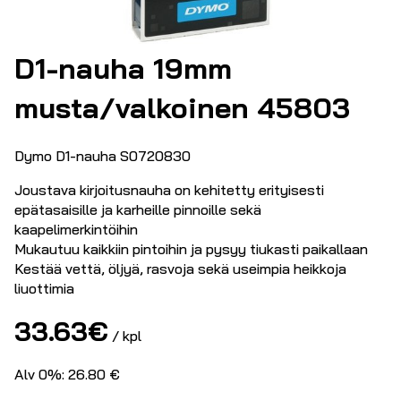
D1-nauha 19mm
musta/valkoinen 45803
Dymo D1-nauha S0720830
Joustava kirjoitusnauha on kehitetty erityisesti
epätasaisille ja karheille pinnoille sekä
kaapelimerkintöihin
Mukautuu kaikkiin pintoihin ja pysyy tiukasti paikallaan
Kestää vettä, öljyä, rasvoja sekä useimpia heikkoja
liuottimia
33.63
€
/ kpl
Alv 0%: 26.80 €