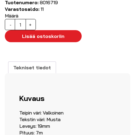
Tuotenumero:
8016719
Varastosaldo:
11
Määrä
D1-
-
+
nauha
19mm
Lisää ostoskoriin
musta/valkoinen
45803
määrä
Tekniset tiedot
Kuvaus
Teipin väri: Valkoinen
Tekstin väri: Musta
Leveys: 19mm
Pituus: 7m