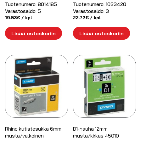
Tuotenumero:
8014185
Tuotenumero:
1033420
Varastosaldo:
5
Varastosaldo:
3
19.53
€
/ kpl
22.72
€
/ kpl
Lisää ostoskoriin
Lisää ostoskoriin
Rhino kutistesukka 6mm
D1-nauha 12mm
musta/valkoinen
musta/kirkas 45010