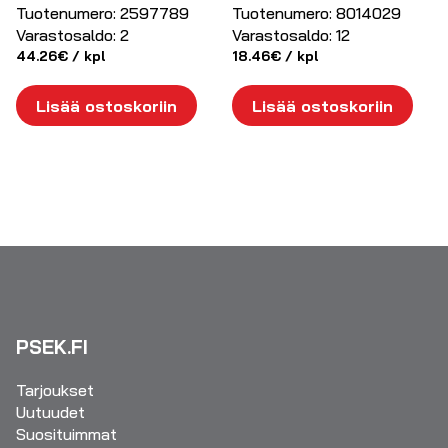
Tuotenumero:
2597789
Tuotenumero:
8014029
Varastosaldo:
2
Varastosaldo:
12
44.26
€
/ kpl
18.46
€
/ kpl
Lisää ostoskoriin
Lisää ostoskoriin
PSEK.FI
Tarjoukset
Uutuudet
Suosituimmat