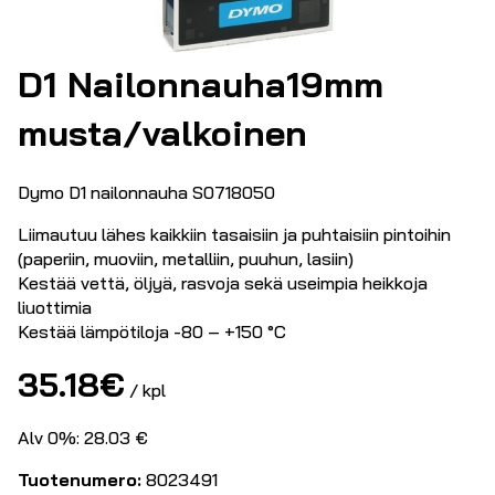
D1 Nailonnauha19mm
musta/valkoinen
Dymo D1 nailonnauha S0718050
Liimautuu lähes kaikkiin tasaisiin ja puhtaisiin pintoihin
(paperiin, muoviin, metalliin, puuhun, lasiin)
Kestää vettä, öljyä, rasvoja sekä useimpia heikkoja
liuottimia
Kestää lämpötiloja -80 – +150 °C
35.18
€
/ kpl
Alv 0%: 28.03 €
Tuotenumero:
8023491