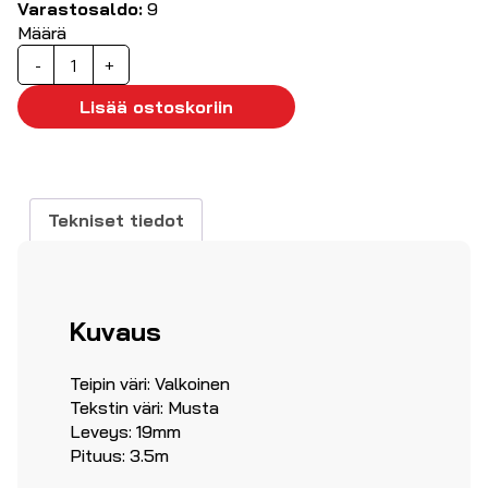
Varastosaldo:
9
Määrä
D1
-
+
Nailonnauha19mm
musta/valkoinen
Lisää ostoskoriin
määrä
Tekniset tiedot
Kuvaus
Teipin väri: Valkoinen
Tekstin väri: Musta
Leveys: 19mm
Pituus: 3.5m