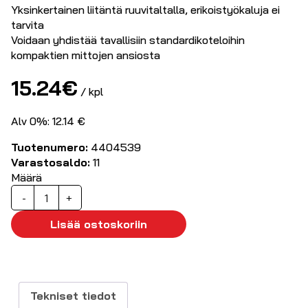
Yksinkertainen liitäntä ruuvitaltalla, erikoistyökaluja ei
tarvita
Voidaan yhdistää tavallisiin standardikoteloihin
kompaktien mittojen ansiosta
15.24
€
/ kpl
Alv 0%: 12.14 €
Tuotenumero:
4404539
Varastosaldo:
11
Määrä
D-
-
+
Sub
naarasliitin
Lisää ostoskoriin
9-
nap
ruuvattava
määrä
Tekniset tiedot