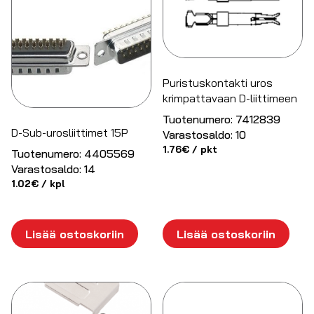
Puristuskontakti uros
krimpattavaan D-liittimeen
Tuotenumero:
7412839
D-Sub-urosliittimet 15P
Varastosaldo:
10
1.76
€
/ pkt
Tuotenumero:
4405569
Varastosaldo:
14
1.02
€
/ kpl
Lisää ostoskoriin
Lisää ostoskoriin