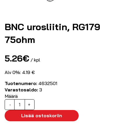
BNC urosliitin, RG179
75ohm
5.26
€
/ kpl
Alv 0%: 4.19 €
Tuotenumero:
4632501
Varastosaldo:
3
Määrä
BNC
-
+
urosliitin,
RG179
Lisää ostoskoriin
75ohm
määrä