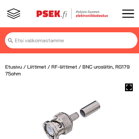
Etsi:
Etusivu
/
Liittimet
/
RF-liittimet
/ BNC urosliitin, RG179
75ohm