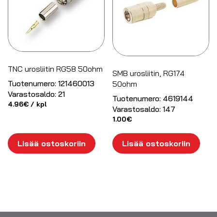
TNC urosliitin RG58 50ohm
SMB urosliitin, RG174
Tuotenumero:
121460013
50ohm
Varastosaldo:
21
Tuotenumero:
4619144
4.96
€
/ kpl
Varastosaldo:
147
1.00
€
Lisää ostoskoriin
Lisää ostoskoriin