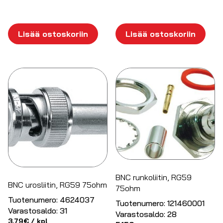
Lisää ostoskoriin
Lisää ostoskoriin
BNC runkoliitin, RG59
BNC urosliitin, RG59 75ohm
75ohm
Tuotenumero:
4624037
Tuotenumero:
121460001
Varastosaldo:
31
Varastosaldo:
28
3.79
€
/ kpl