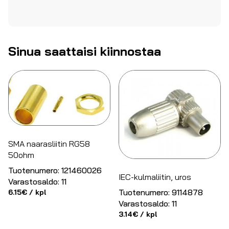
Sinua saattaisi kiinnostaa
SMA naarasliitin RG58
50ohm
Tuotenumero:
121460026
IEC-kulmaliitin, uros
Varastosaldo:
11
Tuotenumero:
9114878
6.15
€
/ kpl
Varastosaldo:
11
3.14
€
/ kpl