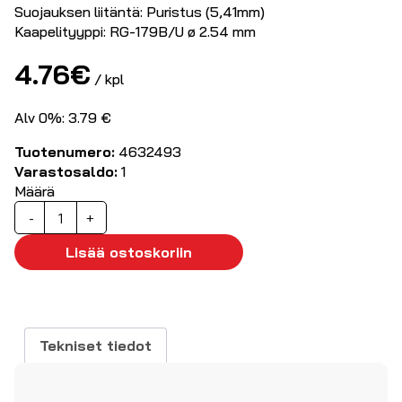
Suojauksen liitäntä: Puristus (5,41mm)
Kaapelityyppi: RG-179B/U ø 2.54 mm
4.76
€
/ kpl
Alv 0%: 3.79 €
Tuotenumero:
4632493
Varastosaldo:
1
Määrä
BNC
-
+
urosliitin,
RG174
Lisää ostoskoriin
50ohm
määrä
Tekniset tiedot