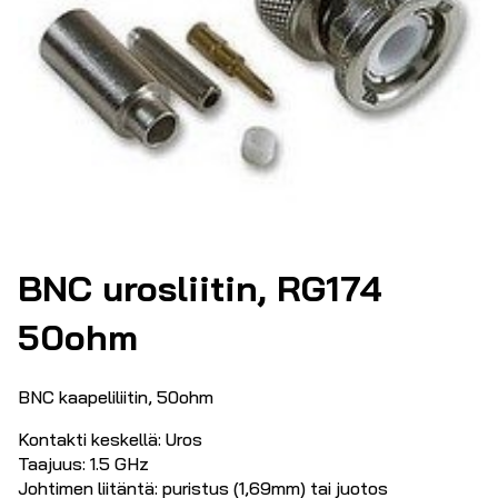
BNC urosliitin, RG174
50ohm
BNC kaapeliliitin, 50ohm
Kontakti keskellä: Uros
Taajuus: 1.5 GHz
Johtimen liitäntä: puristus (1,69mm) tai juotos