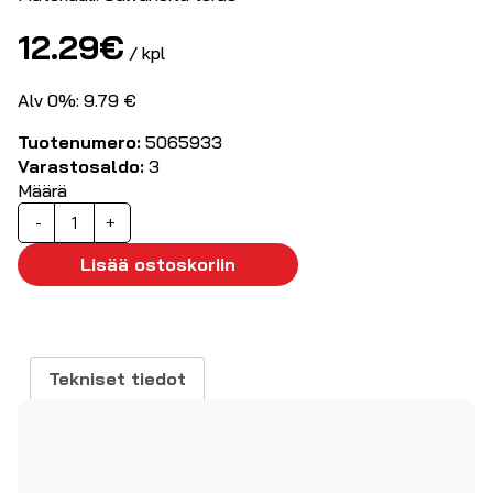
12.29
€
/ kpl
Alv 0%: 9.79 €
Tuotenumero:
5065933
Varastosaldo:
3
Määrä
Asennuslevy
-
+
238x238mm
määrä
Lisää ostoskoriin
Tekniset tiedot