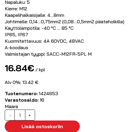
Napaluku: 5
Kierre: M12
Kaapelihalkaisijalle: 4…8mm
Johtimelle: 0,14…0,75mm2 (0,08…0,5mm2 pääteholkilla)
Käyttölämpötila: -40 °C … 85 °C
IP65, IP67
Kuormitettavuus: 4A 60VDC, 48VAC
A-koodaus
Valmistajan tyyppi: SACC-M12FR-5PL M
16.84
€
/ kpl
Alv 0%: 13.42 €
Tuotenumero:
1424653
Varastosaldo:
16
Määrä
Anturiliitin
-
+
kulma
M12
Lisää ostoskoriin