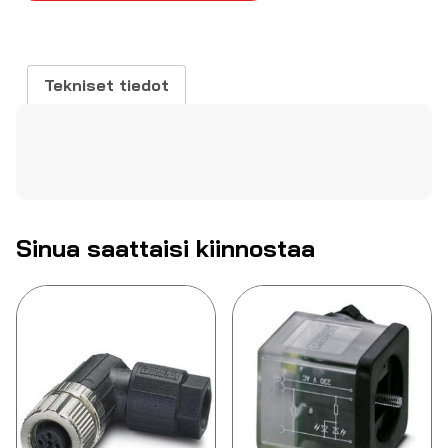
5-
nap
naaras
johtoon
Tekniset tiedot
määrä
Sinua saattaisi kiinnostaa