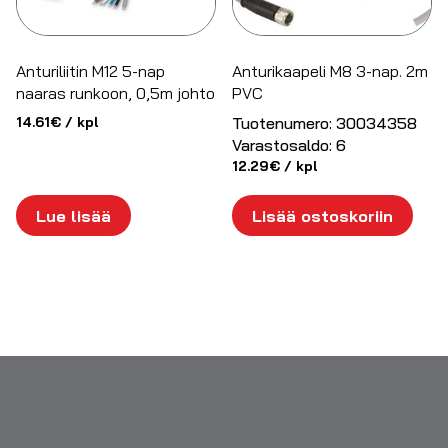
Anturiliitin M12 5-nap
Anturikaapeli M8 3-nap. 2m
naaras runkoon, 0,5m johto
PVC
14.61
€
/ kpl
Tuotenumero:
30034358
Varastosaldo:
6
12.29
€
/ kpl
Lue lisää
Lisää ostoskoriin