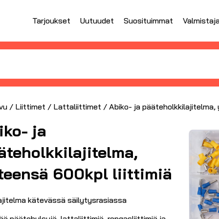
Tarjoukset
Uutuudet
Suosituimmat
Valmistaj
vu
/
Liittimet
/
Lattaliittimet
/ Abiko- ja pääteholkkilajitelma,
iko- ja
äteholkkilajitelma,
teensä 600kpl liittimiä
lajitelma kätevässä säilytysrasiassa
ää päätehylsyjä, lattaliittimiä, rengasliittimiä ja