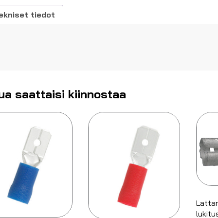
ekniset tiedot
ua saattaisi kiinnostaa
Latta
lukitu