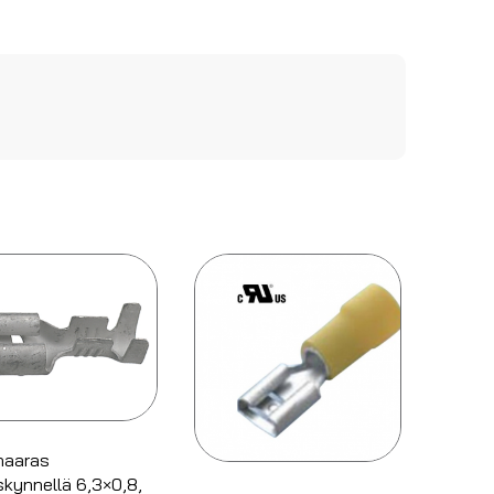
naaras
skynnellä 6,3×0,8,