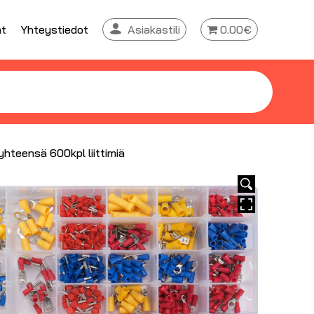
at
Yhteystiedot
Asiakastili
0.00€
 yhteensä 600kpl liittimiä