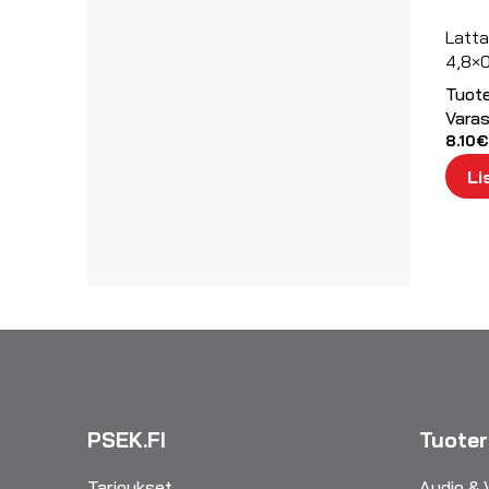
UPS laitteet
Lattal
4,8×0
Tuot
Varas
8.10
€
Li
PSEK.FI
Tuote
Tarjoukset
Audio & 