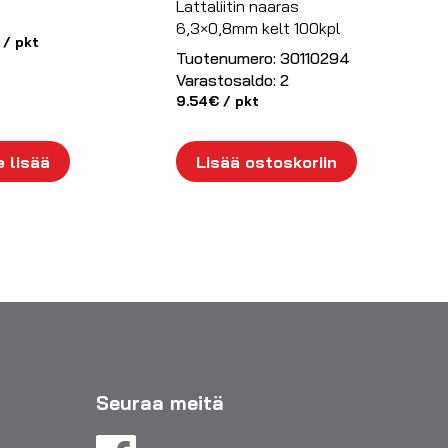
Lattaliitin naaras
6,3×0,8mm kelt 100kpl
/ pkt
Tuotenumero:
30110294
Varastosaldo:
2
9.54
€
/ pkt
 lisää
Lisää ostoskoriin
Seuraa meitä