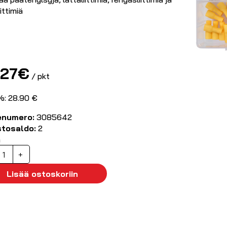
iittimiä
.27
€
/ pkt
%: 28.90 €
enumero:
3085642
stosaldo:
2
ä
biko-
+
a
ääteholkkilajitelma,
Lisää ostoskoriin
hteensä
00kpl
ittimiä
äärä