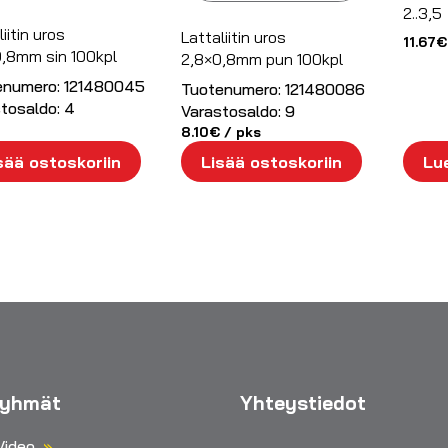
2..3,5
iitin uros
Lattaliitin uros
11.67
€
,8mm sin 100kpl
2,8×0,8mm pun 100kpl
enumero:
121480045
Tuotenumero:
121480086
tosaldo:
4
Varastosaldo:
9
8.10
€
/ pks
sää ostoskoriin
Lisää ostoskoriin
Lue
ryhmät
Yhteystiedot
Video