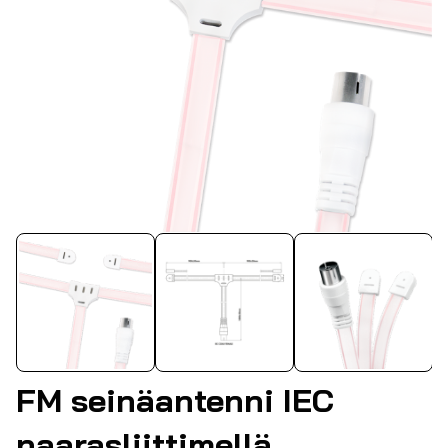
FM seinäantenni IEC
naarasliittimellä