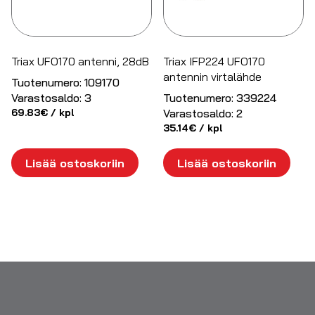
Triax UFO170 antenni, 28dB
Triax IFP224 UFO170
antennin virtalähde
Tuotenumero:
109170
Varastosaldo:
3
Tuotenumero:
339224
69.83
€
/ kpl
Varastosaldo:
2
35.14
€
/ kpl
Lisää ostoskoriin
Lisää ostoskoriin