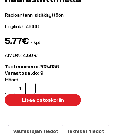
Radioantenni sisäkäyttöön
Logilink CA1000
5.77
€
/ kpl
Alv 0%: 4.60 €
Tuotenumero:
2054156
Varastosaldo:
9
Määrä
FM
-
+
seinäantenni
IEC
Lisää ostoskoriin
naarasliittimellä
määrä
Valmistajan tiedot
Tekniset tiedot