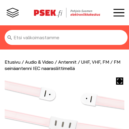
Etsi:
Etusivu
/
Audio & Video
/
Antennit
/
UHF, VHF, FM
/ FM
seinäantenni IEC naarasliittimellä