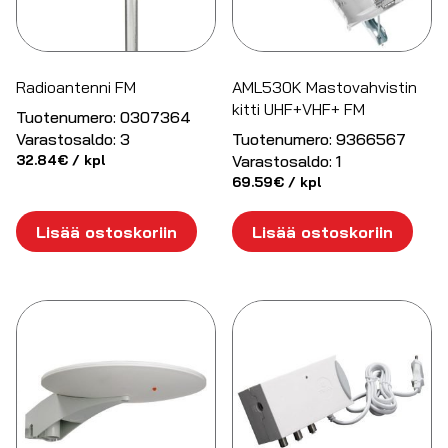
Radioantenni FM
AML530K Mastovahvistin
kitti UHF+VHF+ FM
Tuotenumero:
0307364
Varastosaldo:
3
Tuotenumero:
9366567
32.84
€
/ kpl
Varastosaldo:
1
69.59
€
/ kpl
Lisää ostoskoriin
Lisää ostoskoriin